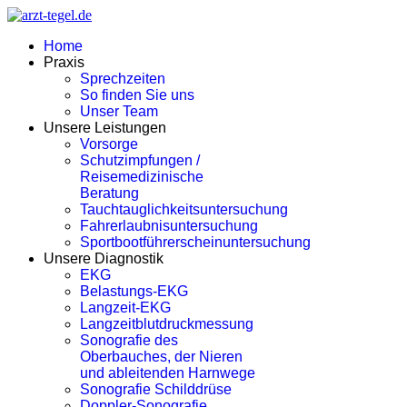
Home
Praxis
Sprechzeiten
So finden Sie uns
Unser Team
Unsere Leistungen
Vorsorge
Schutzimpfungen /
Reisemedizinische
Beratung
Tauchtauglichkeitsuntersuchung
Fahrerlaubnisuntersuchung
Sportbootführerscheinuntersuchung
Unsere Diagnostik
EKG
Belastungs-EKG
Langzeit-EKG
Langzeitblutdruckmessung
Sonografie des
Oberbauches, der Nieren
und ableitenden Harnwege
Sonografie Schilddrüse
Doppler-Sonografie