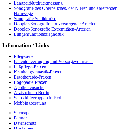
Langzeitblutdruckmessung
Sonografie des Oberbauches, der Nieren und ableitenden
Harnwege
Sonografie Schilddrüse
Doppler-Sonografie hirnversorgende Arterien
Doppler-Sonografie Extremitäten-Arterien
Lungenfunktionsdiagnostik
Information / Links
Pflegeseiten
Patientenverfügung und Vorsorgevollmacht
Fußpflege-Praxen
Krankengymnastik-Praxen
Ergotherapie-Praxen
Logopädie-Praxen
Apothekensuche
Arztsuche in Berlin
Selbsthilfegruppen in Berlin
Mobbingberatung
Sitemap
Partner
Datenschutz
Disclaimer