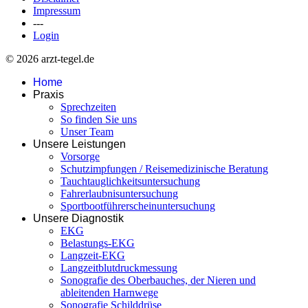
Impressum
---
Login
© 2026 arzt-tegel.de
Home
Praxis
Sprechzeiten
So finden Sie uns
Unser Team
Unsere Leistungen
Vorsorge
Schutzimpfungen / Reisemedizinische Beratung
Tauchtauglichkeitsuntersuchung
Fahrerlaubnisuntersuchung
Sportbootführerscheinuntersuchung
Unsere Diagnostik
EKG
Belastungs-EKG
Langzeit-EKG
Langzeitblutdruckmessung
Sonografie des Oberbauches, der Nieren und
ableitenden Harnwege
Sonografie Schilddrüse