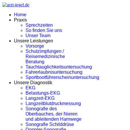
Home
Praxis
Sprechzeiten
So finden Sie uns
Unser Team
Unsere Leistungen
Vorsorge
Schutzimpfungen /
Reisemedizinische
Beratung
Tauchtauglichkeitsuntersuchung
Fahrerlaubnisuntersuchung
Sportbootführerscheinuntersuchung
Unsere Diagnostik
EKG
Belastungs-EKG
Langzeit-EKG
Langzeitblutdruckmessung
Sonografie des
Oberbauches, der Nieren
und ableitenden Harnwege
Sonografie Schilddrüse
Doppler-Sonografie