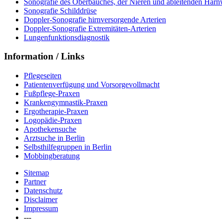
Sonografie des Oberbauches, der Nieren und ableitenden Har
Sonografie Schilddrüse
Doppler-Sonografie hirnversorgende Arterien
Doppler-Sonografie Extremitäten-Arterien
Lungenfunktionsdiagnostik
Information / Links
Pflegeseiten
Patientenverfügung und Vorsorgevollmacht
Fußpflege-Praxen
Krankengymnastik-Praxen
Ergotherapie-Praxen
Logopädie-Praxen
Apothekensuche
Arztsuche in Berlin
Selbsthilfegruppen in Berlin
Mobbingberatung
Sitemap
Partner
Datenschutz
Disclaimer
Impressum
---