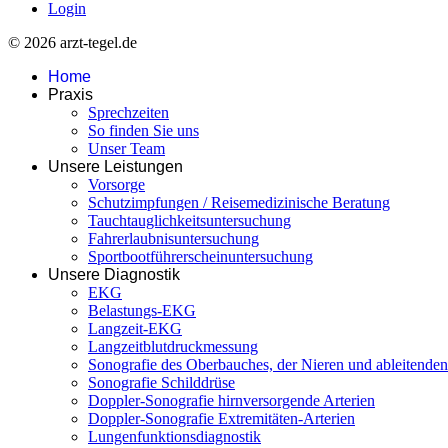
Login
© 2026 arzt-tegel.de
Home
Praxis
Sprechzeiten
So finden Sie uns
Unser Team
Unsere Leistungen
Vorsorge
Schutzimpfungen / Reisemedizinische Beratung
Tauchtauglichkeitsuntersuchung
Fahrerlaubnisuntersuchung
Sportbootführerscheinuntersuchung
Unsere Diagnostik
EKG
Belastungs-EKG
Langzeit-EKG
Langzeitblutdruckmessung
Sonografie des Oberbauches, der Nieren und ableitend
Sonografie Schilddrüse
Doppler-Sonografie hirnversorgende Arterien
Doppler-Sonografie Extremitäten-Arterien
Lungenfunktionsdiagnostik