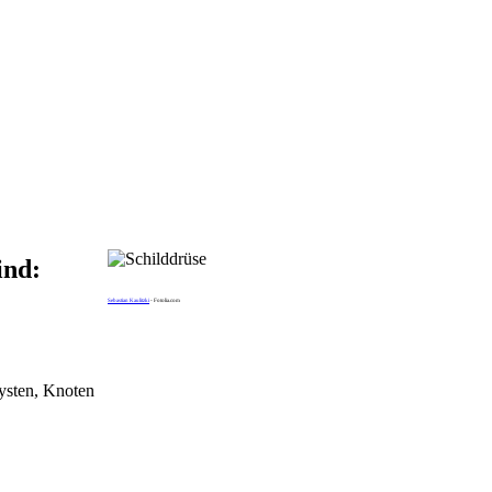
ind:
Sebastian Kaulitzki
- Fotolia.com
ysten, Knoten