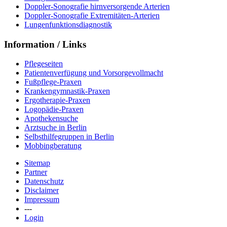
Doppler-Sonografie hirnversorgende Arterien
Doppler-Sonografie Extremitäten-Arterien
Lungenfunktionsdiagnostik
Information / Links
Pflegeseiten
Patientenverfügung und Vorsorgevollmacht
Fußpflege-Praxen
Krankengymnastik-Praxen
Ergotherapie-Praxen
Logopädie-Praxen
Apothekensuche
Arztsuche in Berlin
Selbsthilfegruppen in Berlin
Mobbingberatung
Sitemap
Partner
Datenschutz
Disclaimer
Impressum
---
Login