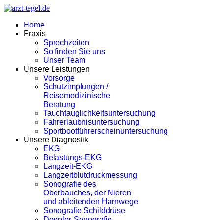
Home
Praxis
Sprechzeiten
So finden Sie uns
Unser Team
Unsere Leistungen
Vorsorge
Schutzimpfungen /
Reisemedizinische
Beratung
Tauchtauglichkeitsuntersuchung
Fahrerlaubnisuntersuchung
Sportbootführerscheinuntersuchung
Unsere Diagnostik
EKG
Belastungs-EKG
Langzeit-EKG
Langzeitblutdruckmessung
Sonografie des
Oberbauches, der Nieren
und ableitenden Harnwege
Sonografie Schilddrüse
Doppler-Sonografie