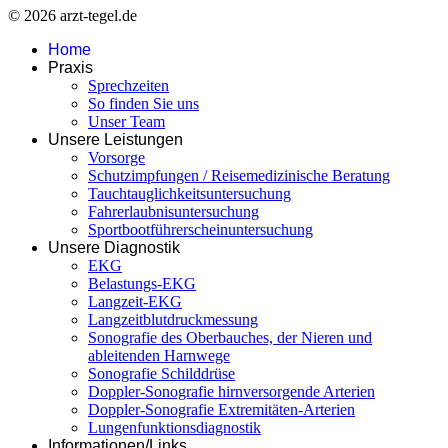
© 2026 arzt-tegel.de
Home
Praxis
Sprechzeiten
So finden Sie uns
Unser Team
Unsere Leistungen
Vorsorge
Schutzimpfungen / Reisemedizinische Beratung
Tauchtauglichkeitsuntersuchung
Fahrerlaubnisuntersuchung
Sportbootführerscheinuntersuchung
Unsere Diagnostik
EKG
Belastungs-EKG
Langzeit-EKG
Langzeitblutdruckmessung
Sonografie des Oberbauches, der Nieren und
ableitenden Harnwege
Sonografie Schilddrüse
Doppler-Sonografie hirnversorgende Arterien
Doppler-Sonografie Extremitäten-Arterien
Lungenfunktionsdiagnostik
Informationen/Links