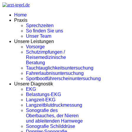
Home
Praxis
Sprechzeiten
So finden Sie uns
Unser Team
Unsere Leistungen
Vorsorge
Schutzimpfungen /
Reisemedizinische
Beratung
Tauchtauglichkeitsuntersuchung
Fahrerlaubnisuntersuchung
Sportbootführerscheinuntersuchung
Unsere Diagnostik
EKG
Belastungs-EKG
Langzeit-EKG
Langzeitblutdruckmessung
Sonografie des
Oberbauches, der Nieren
und ableitenden Harnwege
Sonografie Schilddrüse
Doppler-Sonografie