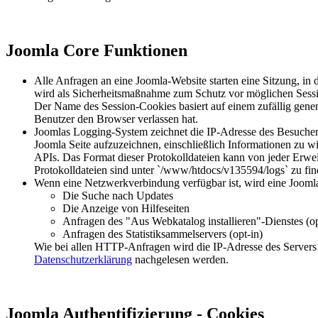
Joomla Core Funktionen
Alle Anfragen an eine Joomla-Website starten eine Sitzung, in 
wird als Sicherheitsmaßnahme zum Schutz vor möglichen Sessi
Der Name des Session-Cookies basiert auf einem zufällig gener
Benutzer den Browser verlassen hat.
Joomlas Logging-System zeichnet die IP-Adresse des Besuchers 
Joomla Seite aufzuzeichnen, einschließlich Informationen zu 
APIs. Das Format dieser Protokolldateien kann von jeder Erwei
Protokolldateien sind unter `/www/htdocs/v135594/logs` zu fin
Wenn eine Netzwerkverbindung verfügbar ist, wird eine Jooml
Die Suche nach Updates
Die Anzeige von Hilfeseiten
Anfragen des "Aus Webkatalog installieren"-Dienstes (op
Anfragen des Statistiksammelservers (opt-in)
Wie bei allen HTTP-Anfragen wird die IP-Adresse des Servers al
Datenschutzerklärung
nachgelesen werden.
Joomla Authentifizierung - Cookies