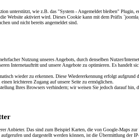
ion unterstützt, wie z.B. das "System - Angemeldet bleiben" Plugin, 
die Website aktiviert wird. Dieses Cookie kann mit dem Präfix `jooml
chen und nicht bereits angemeldet sind.
rfacher Nutzung unseres Angebots, durch denselben Nutzer/Internetans
eren Internetauftritt und unsere Angebote zu optimieren. Es handelt s
matisch wieder zu erkennen. Diese Wiedererkennung erfolgt aufgrund de
einen leichteren Zugang auf unsere Seite zu ermöglichen.
stellung Ihres Browsers verhindern; wir weisen Sie jedoch darauf hin, d
tter
erer Anbieter. Das sind zum Beispiel Karten, die von Google-Maps zu
 aufgerufen und dargestellt werden können, ist die Übermittlung der 