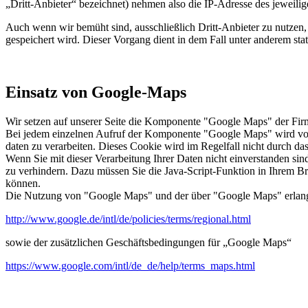
„Dritt-Anbieter“ bezeichnet) nehmen also die IP-Adresse des jeweili
Auch wenn wir bemüht sind, ausschließlich Dritt-Anbieter zu nutzen,
gespeichert wird. Dieser Vorgang dient in dem Fall unter anderem sta
Einsatz von Google-Maps
Wir setzen auf unserer Seite die Komponente "Google Maps" der Fi
Bei jedem einzelnen Aufruf der Komponente "Google Maps" wird von G
daten zu verarbeiten. Dieses Cookie wird im Regelfall nicht durch da
Wenn Sie mit dieser Verarbeitung Ihrer Daten nicht einverstanden s
zu verhindern. Dazu müssen Sie die Java-Script-Funktion in Ihrem Br
können.
Die Nutzung von "Google Maps" und der über "Google Maps" erlan
http://www.google.de/intl/de/policies/terms/regional.html
sowie der zusätzlichen Geschäftsbedingungen für „Google Maps“
https://www.google.com/intl/de_de/help/terms_maps.html