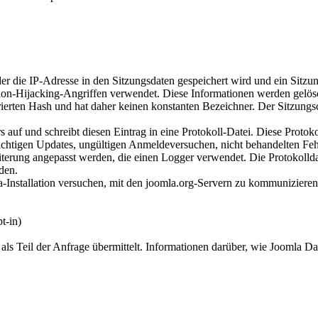
der die IP-Adresse in den Sitzungsdaten gespeichert wird und ein Sitzu
on-Hijacking-Angriffen verwendet. Diese Informationen werden gelösch
ierten Hash und hat daher keinen konstanten Bezeichner. Der Sitzungsco
auf und schreibt diesen Eintrag in eine Protokoll-Datei. Diese Protok
wichtigen Updates, ungültigen Anmeldeversuchen, nicht behandelten F
terung angepasst werden, die einen Logger verwendet. Die Protokollda
den.
a-Installation versuchen, mit den joomla.org-Servern zu kommunizier
t-in)
s Teil der Anfrage übermittelt. Informationen darüber, wie Joomla Dat