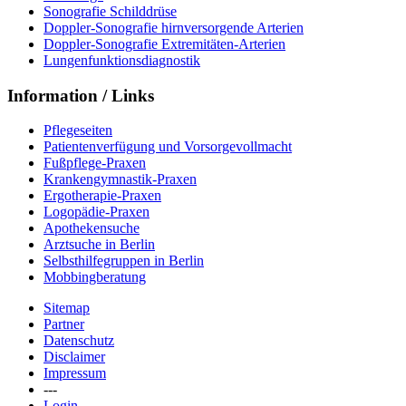
Sonografie Schilddrüse
Doppler-Sonografie hirnversorgende Arterien
Doppler-Sonografie Extremitäten-Arterien
Lungenfunktionsdiagnostik
Information / Links
Pflegeseiten
Patientenverfügung und Vorsorgevollmacht
Fußpflege-Praxen
Krankengymnastik-Praxen
Ergotherapie-Praxen
Logopädie-Praxen
Apothekensuche
Arztsuche in Berlin
Selbsthilfegruppen in Berlin
Mobbingberatung
Sitemap
Partner
Datenschutz
Disclaimer
Impressum
---
Login