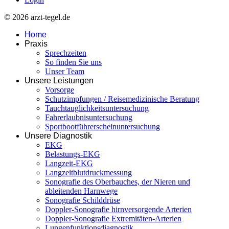
© 2026 arzt-tegel.de
Home
Praxis
Sprechzeiten
So finden Sie uns
Unser Team
Unsere Leistungen
Vorsorge
Schutzimpfungen / Reisemedizinische Beratung
Tauchtauglichkeitsuntersuchung
Fahrerlaubnisuntersuchung
Sportbootführerscheinuntersuchung
Unsere Diagnostik
EKG
Belastungs-EKG
Langzeit-EKG
Langzeitblutdruckmessung
Sonografie des Oberbauches, der Nieren und
ableitenden Harnwege
Sonografie Schilddrüse
Doppler-Sonografie hirnversorgende Arterien
Doppler-Sonografie Extremitäten-Arterien
Lungenfunktionsdiagnostik