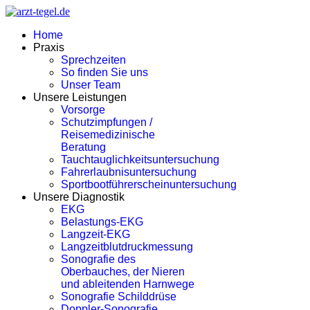
Home
Praxis
Sprechzeiten
So finden Sie uns
Unser Team
Unsere Leistungen
Vorsorge
Schutzimpfungen /
Reisemedizinische
Beratung
Tauchtauglichkeitsuntersuchung
Fahrerlaubnisuntersuchung
Sportbootführerscheinuntersuchung
Unsere Diagnostik
EKG
Belastungs-EKG
Langzeit-EKG
Langzeitblutdruckmessung
Sonografie des
Oberbauches, der Nieren
und ableitenden Harnwege
Sonografie Schilddrüse
Doppler-Sonografie