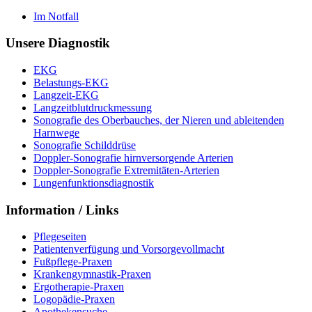
Im Notfall
Unsere Diagnostik
EKG
Belastungs-EKG
Langzeit-EKG
Langzeitblutdruckmessung
Sonografie des Oberbauches, der Nieren und ableitenden
Harnwege
Sonografie Schilddrüse
Doppler-Sonografie hirnversorgende Arterien
Doppler-Sonografie Extremitäten-Arterien
Lungenfunktionsdiagnostik
Information / Links
Pflegeseiten
Patientenverfügung und Vorsorgevollmacht
Fußpflege-Praxen
Krankengymnastik-Praxen
Ergotherapie-Praxen
Logopädie-Praxen
Apothekensuche