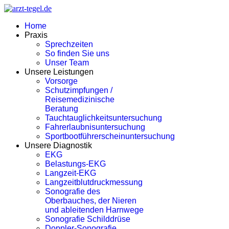
Home
Praxis
Sprechzeiten
So finden Sie uns
Unser Team
Unsere Leistungen
Vorsorge
Schutzimpfungen /
Reisemedizinische
Beratung
Tauchtauglichkeitsuntersuchung
Fahrerlaubnisuntersuchung
Sportbootführerscheinuntersuchung
Unsere Diagnostik
EKG
Belastungs-EKG
Langzeit-EKG
Langzeitblutdruckmessung
Sonografie des
Oberbauches, der Nieren
und ableitenden Harnwege
Sonografie Schilddrüse
Doppler-Sonografie