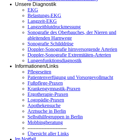
Unsere Diagnostik
EKG
Belastungs-EKG
Langzeit-EKG
Langzeitblutdruckmessung
Sonografie des Oberbauches, der Nieren und
ableitenden Harnwege
Sonografie Schilddrüse
Doppler-Sonografie hirnversorgende Arterien
Doppler-Sonografie Extremitäten-Arterien
Lungenfunktionsdiagnostik
Informationen/Links
Pflegeseiten
Patientenverfügung und Vorsorgevollmacht
Fußpflege-Praxen
Krankengymnastik-Praxen
Ergotherapie-Praxen
Logopädie-Praxen
Apothekensuche
Arztsuche in Berlin
Selbsthilfegruppen in Berlin
Mobbingberatung
-------------------------
Übersicht aller Links
Im Notfall